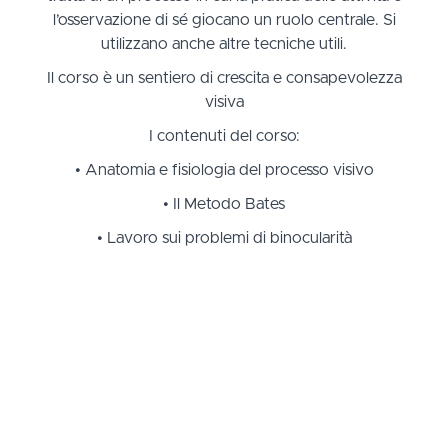
l’osservazione di sé giocano un ruolo centrale. Si
utilizzano anche altre tecniche utili.
Il corso è un sentiero di crescita e consapevolezza
visiva
I contenuti del corso:
• Anatomia e fisiologia del processo visivo
• Il Metodo Bates
• Lavoro sui problemi di binocularità
• L'uso degli occhiali stenopeici (rasterbrille)
• Dinamica di gruppo e conduzione di seminari,
conferenze e sedute individuali
• Elementi di marketing professionale