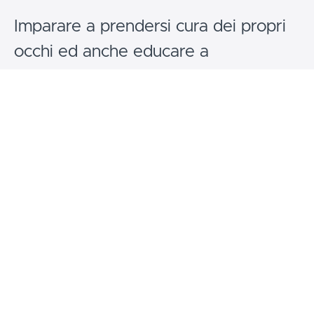
Imparare a prendersi cura dei propri
occhi ed anche educare a
comprendere i problemi visivi degli
altri, a “guardare con i loro occhi” per
guidarli nel percorso di
formazione
alla visione naturale
.