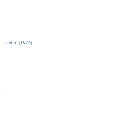
on le Mele (16:22)
li